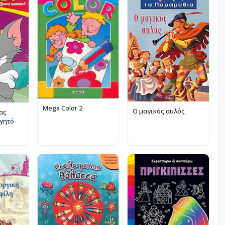
Mega Color 2
Ο μαγικός αυλός
 ας
γητό