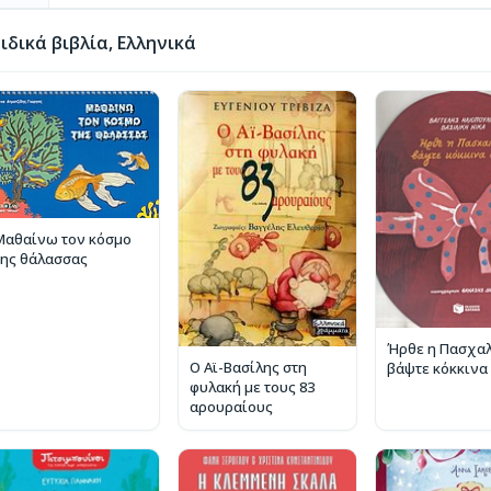
δικά βιβλία, Ελληνικά
Μαθαίνω τον κόσμο
της θάλασσας
Ήρθε η Πασχαλ
Ο Αϊ-Βασίλης στη
βάψτε κόκκινα
φυλακή με τους 83
αρουραίους