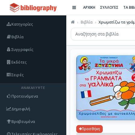
ΑΡΧΙΚΗ
ΣΥΛΛΟΓΕΣ
ΤΑ ΒΙ
Βιβλία
Χρωματίζω τα γράμμ
Κατηγορίες
Βιβλία
Συγγραφείς
Εκδότες
Σειρές
ΑΝΑΚΑΛΎΨΤΕ
Προτεινόμενα
Δημοφιλή
Βραβευμένα
Προσθήκη
Τελευταίες Κυκλοφορίες