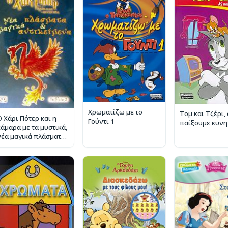
Χρωματίζω με το
Τομ και Τζέρι,
Ο Χάρι Πότερ και η
Γούντι 1
παίξουμε κυνη
κάμαρα με τα μυστικά,
νέα μαγικά πλάσματα
και αντικείμενα