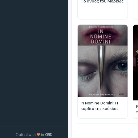
Το άνθος του Μορέως
In Nomine Domini: Η
καρδιά της κούκλας
Crafted with
in
CEID