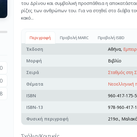
του Δρίνου και συμβολική προσπάθεια η αποκατάστασή 
ρίζες των ανθρώπων του. Για να στηθεί στο διάβα το
κακό...
Περιγραφή
Προβολή MARC
Προβολή ISBD
Έκδοση
Αθήνα,
Εμπειρ
Μορφή
Βιβλίο
0
Σειρά
Σταθμός στη 
0
Θέματα
Νεοελληνική 
8
ISBN
960-417-175-5
ISBN-13
978-960-417-1
Φυσική περιγραφή
219σ., Μαλακ
Σχόλια/Κριτικές