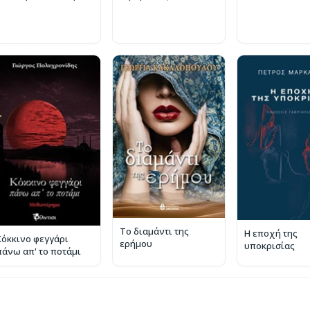
Το διαμάντι της
Η εποχή της
Κόκκινο φεγγάρι
ερήμου
υποκρισίας
πάνω απ' το ποτάμι