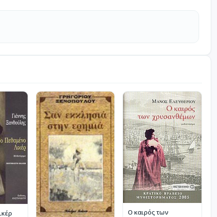
Ο καιρός των
ικέρ