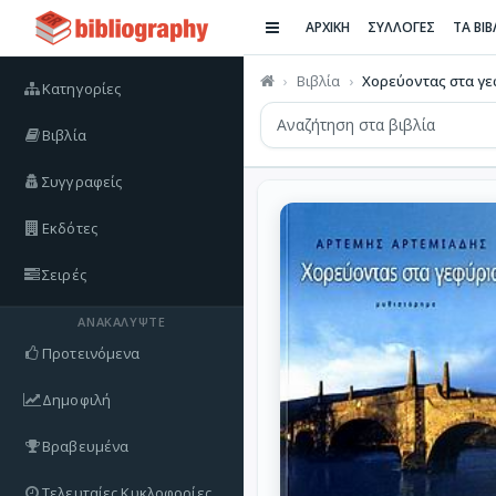
ΑΡΧΙΚΗ
ΣΥΛΛΟΓΕΣ
ΤΑ ΒΙ
Βιβλία
Χορεύοντας στα γε
Κατηγορίες
Βιβλία
Συγγραφείς
Εκδότες
Σειρές
ΑΝΑΚΑΛΎΨΤΕ
Προτεινόμενα
Δημοφιλή
Βραβευμένα
Τελευταίες Κυκλοφορίες