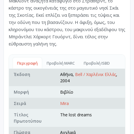
Μακλίοντ αναζητά καταφύγιο στο Στράθερντ, το
κάστρο της οικογένειάς της στο μαγευτικό νησί Σκάι
της Σκοτίας. Εκεί επλίζει να ξεπεράσει τις τύψεις και
την οδύνη που τη βασανίζουν. Η άφιξη, όμως, του
κληρονόμου του κάστρου, του μακρινού εξαδέλφου της
Μπράντλεϊ Χάρκορτ Γουόρντ, δίνει τέλος στην
εύθραυστη γαλήνη της.
Περιγραφή
Προβολή MARC
Προβολή ISBD
Έκδοση
Αθήνα,
Bell / Χαρλένικ Ελλάς
,
2004
Μορφή
Βιβλίο
Σειρά
Mira
Τίτλος
The lost dreams
Πρωτοτύπου
Γλώσσα
Αγγλικά