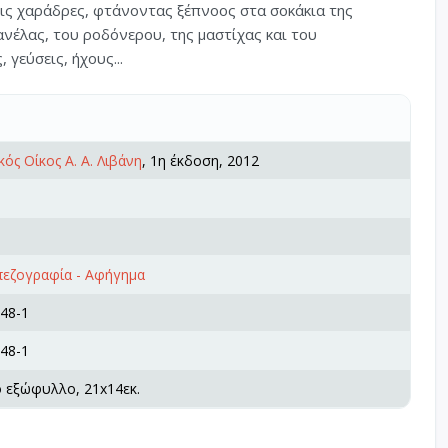
τις χαράδρες, φτάνοντας ξέπνοος στα σοκάκια της
έλας, του ροδόνερου, της µαστίχας και του
γεύσεις, ήχους...
κός Οίκος Α. Α. Λιβάνη
, 1η έκδοση, 2012
πεζογραφία - Αφήγημα
48-1
48-1
ό εξώφυλλο, 21x14εκ.