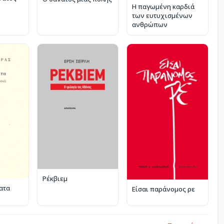
Η παγωμένη καρδιά
των ευτυχισμένων
ανθρώπων
Ρέκβιεμ
ατα
Είσαι παράνομος ρε