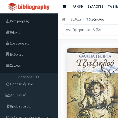
ΑΡΧΙΚΗ
ΣΥΛΛΟΓΕΣ
ΤΑ ΒΙ
Βιβλία
Τζιτζικλού
Κατηγορίες
Βιβλία
Συγγραφείς
Εκδότες
Σειρές
ΑΝΑΚΑΛΎΨΤΕ
Προτεινόμενα
Δημοφιλή
Βραβευμένα
Τελευταίες Κυκλοφορίες