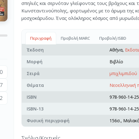
σπηλιές και σερνόταν γλείφοντας τους βράχους και 
Κωνσταντινούπολης, φορτωµένος µε το άρωµα της καν
µοσχοκάρυδου. Ένας ολόκληρος κόσµος από µυρωδιές, 
Περιγραφή
Προβολή MARC
Προβολή ISBD
Έκδοση
Αθήνα,
Εκδοτι
Μορφή
Βιβλίο
0
Σειρά
μπιχλιμπιδού
7
Θέματα
Νεοελληνική 
ISBN
978-960-14-25
2
ISBN-13
978-960-14-25
Φυσική περιγραφή
156σ., Μαλακ
Σχόλια/Κριτικές