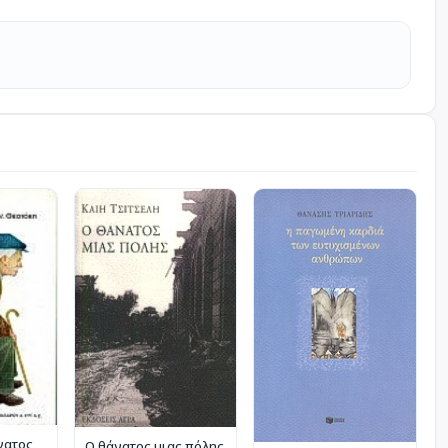
νατος
Ο θάνατος μιας πόλης