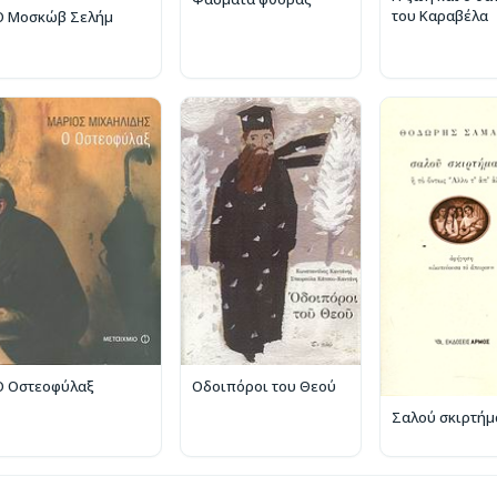
του Καραβέλα
Ο Μοσκώβ Σελήμ
Ο Οστεοφύλαξ
Οδοιπόροι του Θεού
Σαλού σκιρτήμ