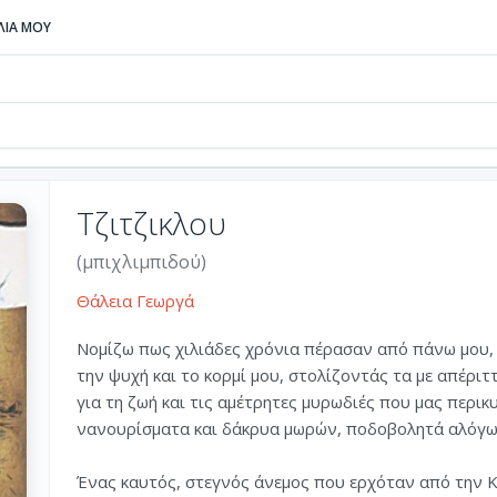
ΒΛΙΑ ΜΟΥ
Τζιτζικλου
(μπιχλιμπιδού)
Θάλεια Γεωργά
Νοµίζω πως χιλιάδες χρόνια πέρασαν από πάνω µου,
την ψυχή και το κορµί µου, στολίζοντάς τα µε απέριτ
για τη ζωή και τις αµέτρητες µυρωδιές που µας περι
νανουρίσµατα και δάκρυα µωρών, ποδοβολητά αλόγω
Ένας καυτός, στεγνός άνεµος που ερχόταν από την 