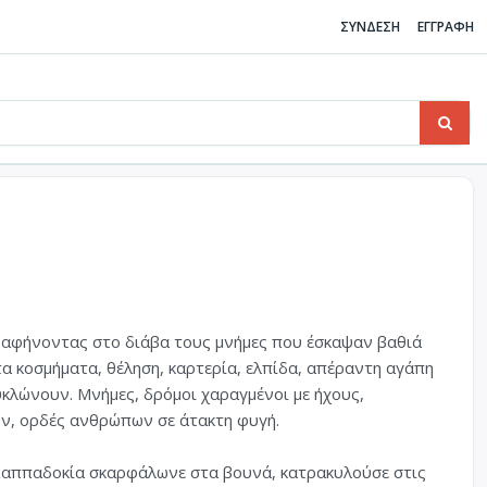
ΣΥΝΔΕΣΗ
ΕΓΓΡΑΦΗ
 αφήνοντας στο διάβα τους µνήµες που έσκαψαν βαθιά
τα κοσµήµατα, θέληση, καρτερία, ελπίδα, απέραντη αγάπη
κυκλώνουν. Μνήµες, δρόµοι χαραγµένοι µε ήχους,
ν, ορδές ανθρώπων σε άτακτη φυγή.
Καππαδοκία σκαρφάλωνε στα βουνά, κατρακυλούσε στις