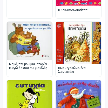
Η Κοκκινοσκουφίτσα
Μαµά, πες µου µια ιστορία…
Πως μεγαλώνει ένα
κι εγώ θα σου πω µια άλλη
λιονταράκι