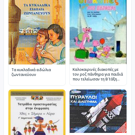
Καλοκαιρινές διακοπές με
Τα κυκλαδικά ειδώλια
τον ροζ πάνθηρα για παιδιά
ζωντανεύουν
που τελείωσαν τη Β΄ τάξη
του δημοτικού