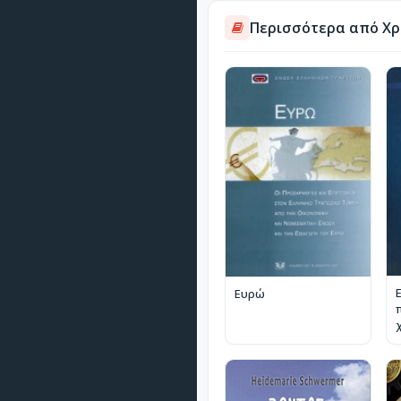
Περισσότερα από Χ
Ευρώ
π
d