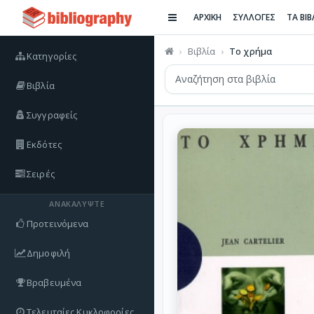
ΑΡΧΙΚΗ
ΣΥΛΛΟΓΕΣ
ΤΑ ΒΙ
Βιβλία
Το χρήμα
Κατηγορίες
Βιβλία
Συγγραφείς
Εκδότες
Σειρές
ΑΝΑΚΑΛΎΨΤΕ
Προτεινόμενα
Δημοφιλή
Βραβευμένα
Τελευταίες Κυκλοφορίες