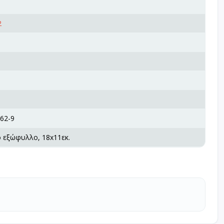
2
62-9
ό εξώφυλλο, 18x11εκ.