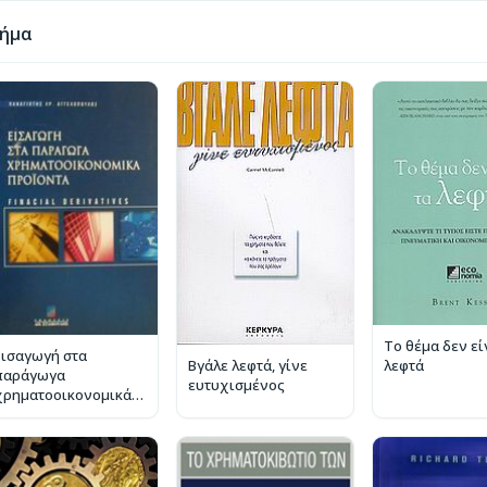
ρήμα
Το θέμα δεν εί
Εισαγωγή στα
λεφτά
Βγάλε λεφτά, γίνε
παράγωγα
ευτυχισμένος
χρηματοοικονομικά
ροϊόντα (financial
erivatives)