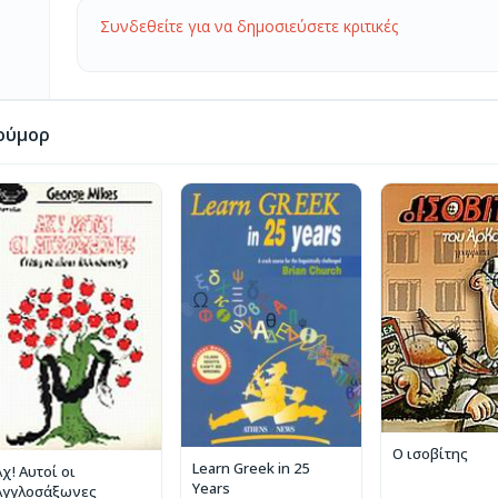
Συνδεθείτε για να δημοσιεύσετε κριτικές
ούμορ
Ο ισοβίτης
Learn Greek in 25
χ! Αυτοί οι
Years
Αγγλοσάξωνες