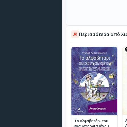
Περισσότερα από Χι
Α
Το αλφαβητάρι του
εκσυγχρονισμένου