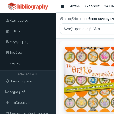
ΑΡΧΙΚΗ
ΣΥΛΛΟΓΕΣ
ΤΑ ΒΙ
Βιβλία
Το θεϊκό συνταγολ
Κατηγορίες
Βιβλία
Συγγραφείς
Εκδότες
Σειρές
ΑΝΑΚΑΛΎΨΤΕ
Προτεινόμενα
Δημοφιλή
Βραβευμένα
Τελευταίες Κυκλοφορίες