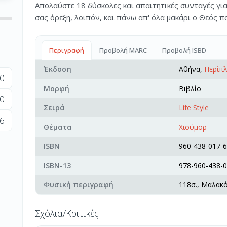
Απολαύστε 18 δύσκολες και απαιτητικές συνταγές για
σας όρεξη, λοιπόν, και πάνω απ' όλα μακάρι ο Θεός π
Περιγραφή
Προβολή MARC
Προβολή ISBD
Έκδοση
Αθήνα,
Περίπ
0
Μορφή
Βιβλίο
0
Σειρά
Life Style
6
Θέματα
Χιούμορ
ISBN
960-438-017-6
ISBN-13
978-960-438-0
Φυσική περιγραφή
118σ., Μαλακ
Σχόλια/Κριτικές