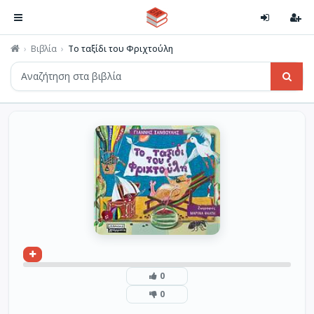
Βιβλία
Το ταξίδι του Φριχτούλη
0
0