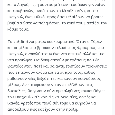
και ο Λαγούμης, η συντροφιά των τεσσάρων γενναίων
κουκουβαγιών, αναζητούν το Μεγάλο Δέντρο του
Γκα'χουλ, ένα μυθικό μέρος όπου ελπίζουν να βρουν
βοήθεια ώστε να πολεμήσουν το κακό που μαστίζει τον
κόσμο τους.
Το ταξίδι είναι μακρύ και κουραστικό. Όταν ο Σόρεν
και οι φίλοι του βρίσκουν τελικά τους Φρουρούς του
Γκα'χουλ, ανακαλύπτουν ένα νέο σπιτικό αλλά και μια
νέα πρόκληση. Θα δοκιμαστούν με τρόπους που δε
φαντάζονταν ποτέ και θα αντιμετωπίσουν προκλήσεις
που ξεπερνούν ακόμα και τα όνειρά τους, καθώς
μαθαίνουν νέες δεξιότητες και κάνουν καινούριους
φίλους. Αν καταφέρουν να αντεπεξέλθουν στις
δυσκολίες, θα γίνουν σύντομα αληθινές κουκουβάγιες
του Γκα'χουλ - ειλικρινείς και γενναίες, σοφές και
ικανές. Αρετές που πολύ σύντομα θα κληθούν να
αποδείξουν πως κατέχουν στην πράξη...