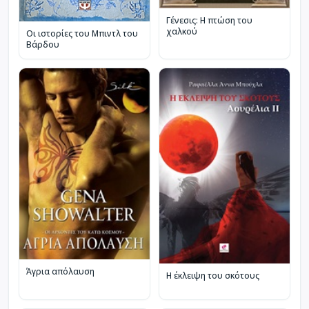
Γένεσις: Η πτώση του
χαλκού
Οι ιστορίες του Μπιντλ του
Βάρδου
Άγρια απόλαυση
Η έκλειψη του σκότους