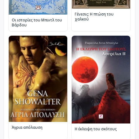
Γένεσις: Η πτώση του
χαλκού
Οι ιστορίες του Μπιντλ του
Βάρδου
Άγρια απόλαυση
Η έκλειψη του σκότους