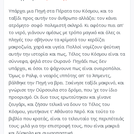
Υπάρχει μια Πηγή στα Πέρατα του Κόσμου, και το
ταξίδι προς αυτήν τον άνθρωπο αλλάζει: τον κάνει
ατρόμητο· σοφό· πολεμιστή σκληρό. Κι αφότου πιει απ'
το νερό, γιάνουν αμέσως με τρόπο μαγικό και όλες οι
πληγές του· σβήνουν τα κρίματά του· κερδίζει
μακροζωΐα, χαρά και υγεία. Πολλοί νομίζουν ψεύτικη
αυτήν την ιστορία· και πως, Τέλος του Κόσμου είναι τα
σύννεφα, ψηλά στον Ουρανό· Πηγάδι πως δεν
υπάρχει, κι όσοι το ψάχνουνε πως είναι ονειροπόλοι.
Όμως ο Ραλφ, ο νεαρός ιππότης απ' το Άπμεντς,
βάλθηκε την Πηγή να βρει. Ξεκίνησε ταξίδι μακρινό, και
γνώρισε την Ούρσουλα στο δρόμο, που 'χε τον ίδιο
προορισμό. Οι δυο τους ερωτεύτηκαν και γίνανε
ζευγάρι, και ζήσαν τελικά να δουν το Τέλος του
Κόσμου, γευτήκανε τ' Αθάνατο Νερό. Και τούτο το
βιβλίο που κρατάς, είναι το τελευταίο της περιπέτειάς
τους· μιλά για την επιστροφή τους, που είναι μακριά
και δύσκολη και συναρπαστική.