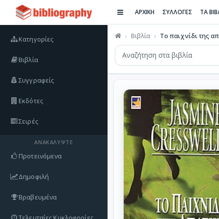
ΑΡΧΙΚΗ
ΣΥΛΛΟΓΕΣ
ΤΑ ΒΙ
Βιβλία
Το παιχνίδι της α
Κατηγορίες
Βιβλία
Συγγραφείς
Εκδότες
Σειρές
ΑΝΑΚΑΛΎΨΤΕ
Προτεινόμενα
Δημοφιλή
Βραβευμένα
Τελευταίες Κυκλοφορίες