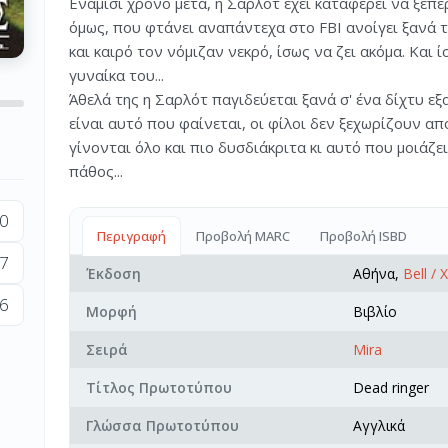
Ενάμισι χρόνο μετά, η Σάρλοτ έχει καταφέρει να ξεπε
όμως, που φτάνει αναπάντεχα στο FBI ανοίγει ξανά 
και καιρό τον νόμιζαν νεκρό, ίσως να ζει ακόμα. Και
γυναίκα του...
Άθελά της η Σαρλότ παγιδεύεται ξανά σ' ένα δίχτυ ε
είναι αυτό που φαίνεται, οι φίλοι δεν ξεχωρίζουν απ
γίνονται όλο και πιο δυσδιάκριτα κι αυτό που μοιάζει
πάθος...
0
Περιγραφή
Προβολή MARC
Προβολή ISBD
7
Έκδοση
Αθήνα,
Bell /
6
Μορφή
Βιβλίο
Σειρά
Mira
Τίτλος Πρωτοτύπου
Dead ringer
Γλώσσα Πρωτοτύπου
Αγγλικά