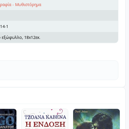
γραφία - Μυθιστόρημα
14-1
ό εξώφυλλο, 18x12εκ.