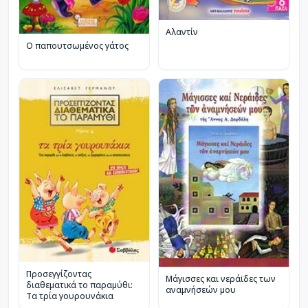
Αλαντίν
Ο παπουτσωμένος γάτος
Προσεγγίζοντας
Μάγισσες και νεράϊδες των
διαθεματικά το παραμύθι:
αναμνήσεών μου
Τα τρία γουρουνάκια