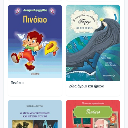
Πινόκιο
Ζώα άγρια και ήμερα