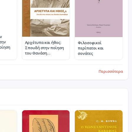
ν
την
Αρχέτυπα και ήθος:
Φιλοσοφικοί
ποίηση
Σπουδή στην ποίηση
περίπατοι και
του Θανάση
σονάτες
Κωσταβάρα
Περισσότερα