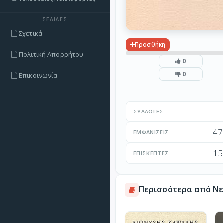
ΣΕΛΊΔΕΣ
Σχετικά
Προσθήκη
Πολιτική Απορρήτου
0
0
Επικοινωνία
ΣΥΛΛΟΓΈΣ
47
ΕΜΦΑΝΊΣΕΙΣ
15
ΕΠΙΣΚΈΠΤΕΣ
Περισσότερα από Νεο