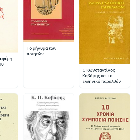
Το μήνυμα των
ποιητών
Σεφέρη
ου
Ο Κωνσταντίνος
Καβάφης και το
ελληνικό παρελθόν