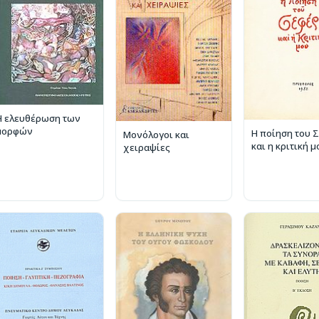
Η ελευθέρωση των
μορφών
Η ποίηση του 
Μονόλογοι και
και η κριτική μ
χειραψίες