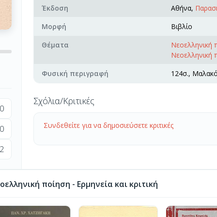
Έκδοση
Αθήνα,
Παρασ
Μορφή
Βιβλίο
Θέματα
Νεοελληνική π
Νεοελληνική πο
Φυσική περιγραφή
124σ., Μαλακ
Σχόλια/Κριτικές
0
Συνδεθείτε για να δημοσιεύσετε κριτικές
0
2
ελληνική ποίηση - Ερμηνεία και κριτική