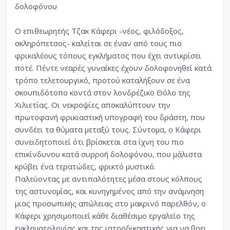
δολοφόνου
Ο επιθεωρητής Τζακ Κάφερι -νέος, φιλόδοξος,
σκληρόπετσος- καλείται σε έναν από τους πιο
φρικαλέους τόπους εγκλήματος που έχει αντικρίσει
ποτέ. Πέντε νεαρές γυναίκες έχουν δολοφονηθεί κατά
τρόπο τελετουργικό, προτού καταλήξουν σε ένα
σκουπιδότοπο κοντά στον λονδρέζικο Θόλο της
Χιλιετίας. Οι νεκροψίες αποκαλύπτουν την
πρωτοφανή φρικιαστική υπογραφή του δράστη, που
συνδέει τα θύματα μεταξύ τους. Σύντομα, ο Κάφερι
συνειδητοποιεί ότι βρίσκεται στα ίχνη του πιο
επικίνδυνου κατά συρροή δολοφόνου, που μάλιστα
κρύβει ένα τερατώδες, φρικτό μυστικό.
Παλεύοντας με αντιπαλότητες μέσα στους κόλπους
της αστυνομίας, και κυνηγημένος από την ανάμνηση
μιας προσωπικής απώλειας στο μακρινό παρελθόν, ο
Κάφερι χρησιμοποιεί κάθε διαθέσιμο εργαλείο της
εγκληματολογίας και της ιατροδικαστικής για να βρει