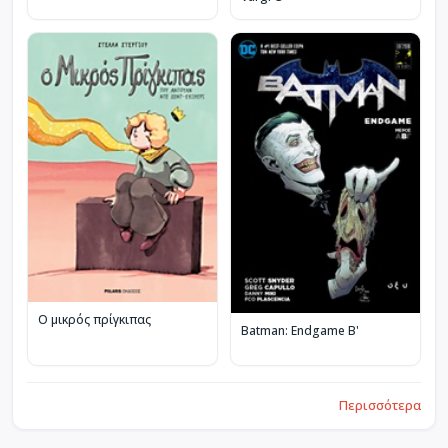
Ο μικρός πρίγκιπας
Batman: Endgame B'
Περισσότερα