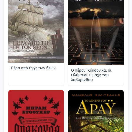
Πέρα από τη γη των θεών
Ο Πέρσι Τζάκσον και οι
Ολύμπιοι: Η μάχη του
λαβύρινθου