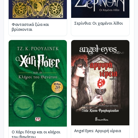
Σερίνθια: Οι χαμένοι λίθοι
Φανταστικά ζώα και
βρίσκονται
Angel Eyes: Αργυρή ιέρεια
Ο Χάρι Πότερ και οι κλήροι
του θανάτου