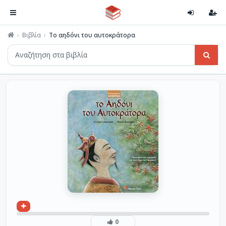
Βιβλία
Το αηδόνι του αυτοκράτορα
0