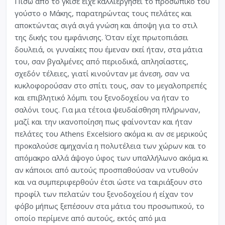
Πίσω από το γκισέ είχε καλλιεργήσει το προσωπικό του
γούστο ο Μάκης, παρατηρώντας τους πελάτες και
αποκτώντας σιγά σιγά γνώση και άποψη για το στιλ
της δικής του εμφάνισης. Όταν είχε πρωτοπιάσει
δουλειά, οι γυναίκες που έμεναν εκεί ήταν, στα μάτια
του, σαν βγαλμένες από περιοδικά, απλησίαστες,
σχεδόν τέλειες, γιατί κινούνταν με άνεση, σαν να
κυκλοφορούσαν στο σπίτι τους, σαν το μεγαλοπρεπές
και επιβλητικό λόμπι του ξενοδοχείου να ήταν το
σαλόνι τους. Για μια τέτοια ψευδαίσθηση πλήρωναν,
μαζί και την ικανοποίηση πως φαίνονταν και ήταν
πελάτες του Athens Excelsioro ακόμα κι αν σε μερικούς
προκαλούσε αμηχανία η πολυτέλεια των χώρων και το
απόμακρο αλλά άψογο ύφος των υπαλλήλωνo ακόμα κι
αν κάποιοι από αυτούς προσπαθούσαν να ντυθούν
και να συμπεριφερθούν έτσι ώστε να ταιριάξουν στο
προφίλ των πελατών του ξενοδοχείου ή είχαν τον
φόβο μήπως ξεπέσουν στα μάτια του προσωπικού, το
οποίο περίμενε από αυτούς, εκτός από μια