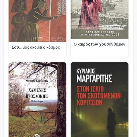
Ο καιρός των χρυσανθέμων
Σσσ... μας ακούει ο κόσμος