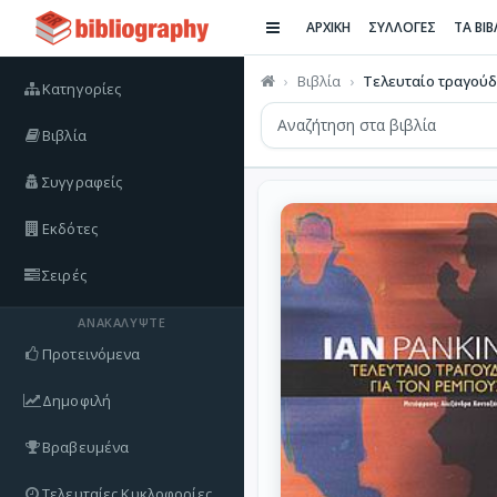
ΑΡΧΙΚΗ
ΣΥΛΛΟΓΕΣ
ΤΑ ΒΙ
Βιβλία
Τελευταίο τραγούδι
Κατηγορίες
Βιβλία
Συγγραφείς
Εκδότες
Σειρές
ΑΝΑΚΑΛΎΨΤΕ
Προτεινόμενα
Δημοφιλή
Βραβευμένα
Τελευταίες Κυκλοφορίες