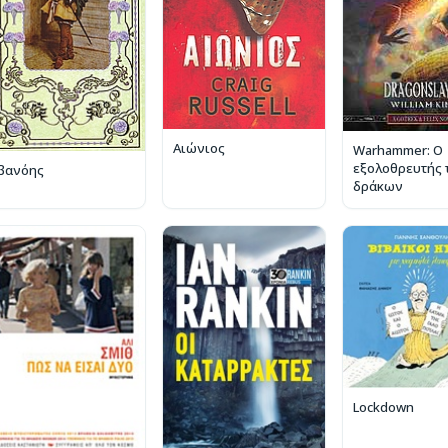
Αιώνιος
Warhammer: Ο
εξολοθρευτής
Ιβανόης
δράκων
Lockdown