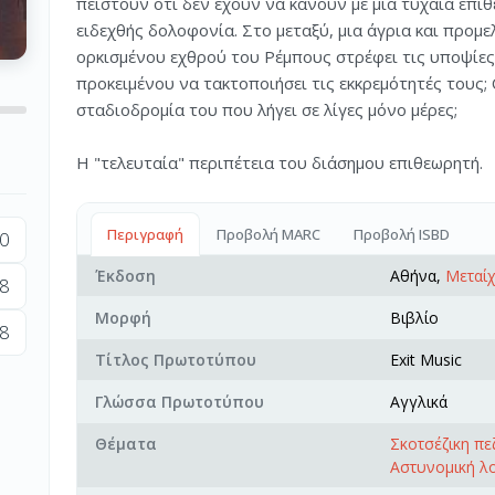
πειστούν ότι δεν έχουν να κάνουν με μια τυχαία επίθ
ειδεχθής δολοφονία. Στο μεταξύ, μια άγρια και προμε
ορκισμένου εχθρού του Ρέμπους στρέφει τις υποψίε
προκειμένου να τακτοποιήσει τις εκκρεμότητές τους;
σταδιοδρομία του που λήγει σε λίγες μόνο μέρες;
Η "τελευταία" περιπέτεια του διάσημου επιθεωρητή.
Περιγραφή
Προβολή MARC
Προβολή ISBD
0
Έκδοση
Αθήνα,
Μεταίχ
8
Μορφή
Βιβλίο
8
Τίτλος Πρωτοτύπου
Exit Music
Γλώσσα Πρωτοτύπου
Αγγλικά
Θέματα
Σκοτσέζικη π
Αστυνομική λ