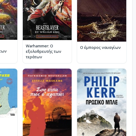
Warhammer: Ο
Ο έμπορος ναυαγίων
 των
εξολοθρευτής των
τεράτων