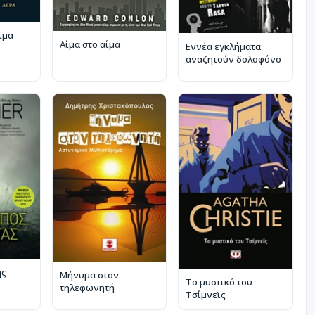
ιμα
Αίμα στο αίμα
Εννέα εγκλήματα
αναζητούν δολοφόνο
ης
Μήνυμα στον
Το μυστικό του
τηλεφωνητή
Τσίμνεϊς