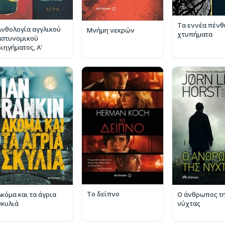
Τα εννέα πένθ
Ανθολογία αγγλικού
Μνήμη νεκρών
χτυπήματα
αστυνομικού
διηγήματος, Α'
Το δείπνο
Ακόμα και τα άγρια
Ο άνθρωπος τ
σκυλιά
νύχτας