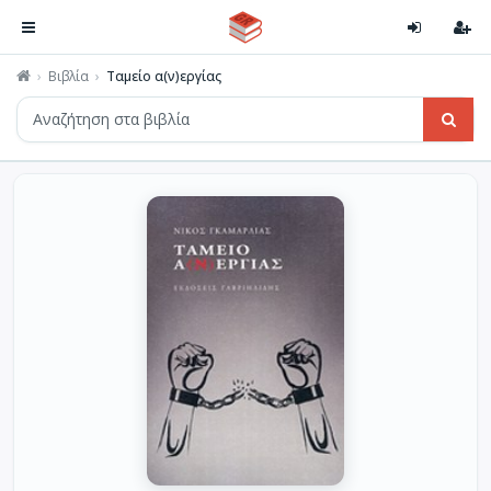
Βιβλία
Ταμείο α(ν)εργίας