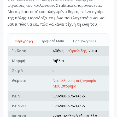
φιγούρες τον κυκλώνουν. Σταδιακά απομονώνεται.
Μετατρέπεται σ' ένα πληγωμένο θηρίο, σ' ένα αγρίμι
της πόλης. Παράδοξο· το μόνο που λαχταρά είναι να
μάθει πώς να ζει, πώς να κάνει τέχνη τη ζωή του.
Περιγραφή
Προβολή MARC
Προβολή ISBD
Έκδοση
Αθήνα,
Γαβριηλίδης
, 2014
Μορφή
Βιβλίο
Σειρά
ν
Θέματα
Νεοελληνική πεζογραφία -
Μυθιστόρημα
ISBN
978-960-576-145-5
ISBN-13
978-960-576-145-5
Φυσική
224σ., Μαλακό εξώφυλλο,