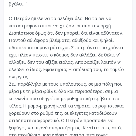
βγάλει..."
Ο Πετράν ήθελε να τα αλλάξει όλα. Να τα δει να
καταστρέφονται και να χτίζονται από την αρχή.
Διαπίστωσε όμως ότι δεν μπορεί, ότι είναι αδύνατον.
Παντού αδιάφορα βλέμματα, αδιέξοδα και ψηλοί,
αδιαπέραστοι μαντρότοιχοι. Στα τριάντα του χρόνια
έχει πλέον πειστεί· ο κόσμος δεν αλλάζει, δε θέλει ν'
αλλάξει, δεν του αξίζει κιόλας. Αποφασίζει λοιπόν ν'
αλλάξει ο ίδιος. Εφαλτήριο; Η απόλυσή του, το ταμείο
ανεργίας.
Ζει, παράλληλα με τους υπόλοιπους, σε μια πόλη που
μέρα με τη μέρα φθίνει όλο και περισσότερο, σε μια
κοινωνία που οδηγείται με μαθηματική ακρίβεια στο
τέλος. Η μαμά-μηχανή κινεί τα νήματα, τα ρομποτάκια
χορεύουν στο ρυθμό της, οι ελεγκτές καταδιώκουν
οτιδήποτε διαφορετικό. Ο Πετράν προσπαθεί να
ξεφύγει, να περνά απαρατήρητος. Κινείται στις σκιές,
στο περιθώριο. Αναμνήσεις, όνειρα, περίεργες