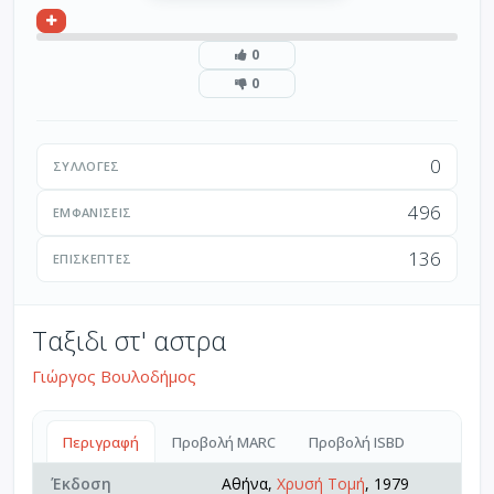
0
0
0
ΣΥΛΛΟΓΈΣ
496
ΕΜΦΑΝΊΣΕΙΣ
136
ΕΠΙΣΚΈΠΤΕΣ
Ταξιδι στ' αστρα
Γιώργος Βουλοδήμος
Περιγραφή
Προβολή MARC
Προβολή ISBD
Έκδοση
Αθήνα,
Χρυσή Τομή
, 1979