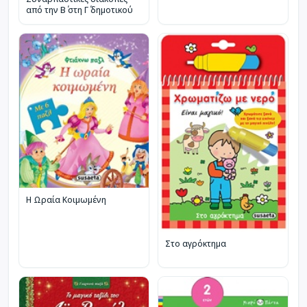
από την Β΄ στη Γ΄ δημοτικού
Η Ωραία Κοιμωμένη
Στο αγρόκτημα