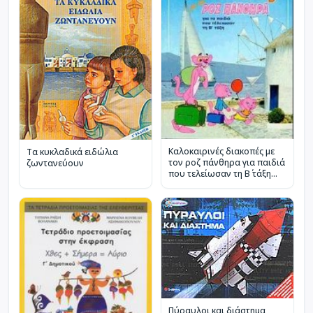
Καλοκαιρινές διακοπές με
Τα κυκλαδικά ειδώλια
τον ροζ πάνθηρα για παιδιά
ζωντανεύουν
που τελείωσαν τη Β΄ τάξη
του δημοτικού
Πύραυλοι και διάστημα