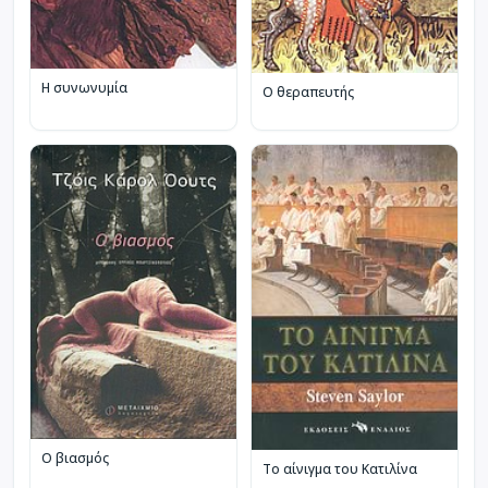
Η συνωνυμία
Ο θεραπευτής
Ο βιασμός
Το αίνιγμα του Κατιλίνα