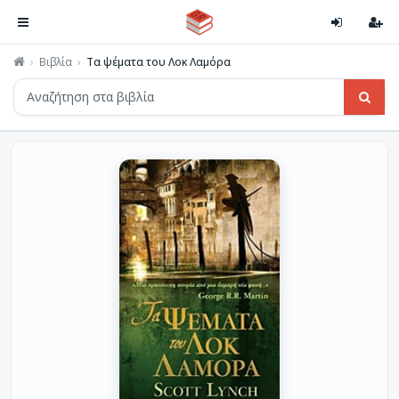
Βιβλία
Τα ψέματα του Λοκ Λαμόρα