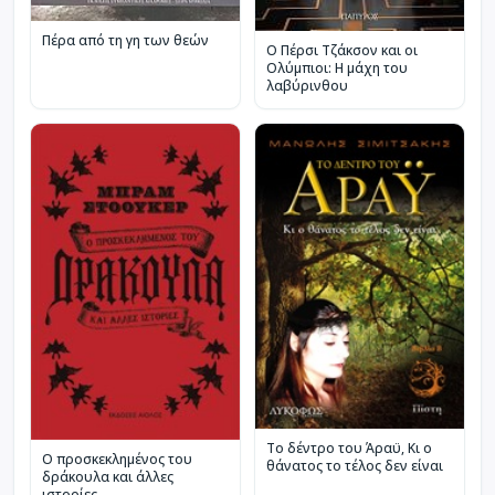
Πέρα από τη γη των θεών
Ο Πέρσι Τζάκσον και οι
Ολύμπιοι: Η μάχη του
λαβύρινθου
Το δέντρο του Άραϋ, Κι ο
Ο προσκεκλημένος του
θάνατος το τέλος δεν είναι
δράκουλα και άλλες
ιστορίες