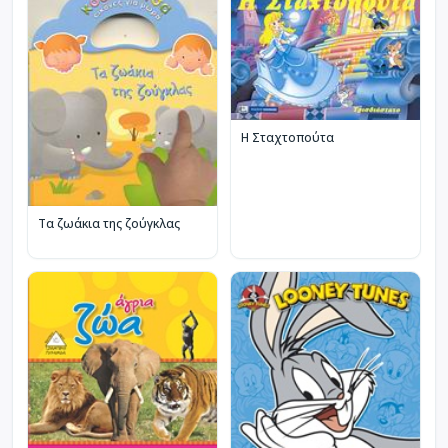
Η Σταχτοπούτα
Τα ζωάκια της ζούγκλας