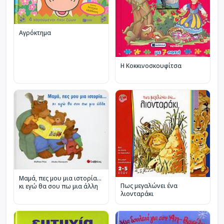
Αγρόκτημα
Η Κοκκινοσκουφίτσα
Μαµά, πες µου µια ιστορία…
Πως μεγαλώνει ένα
κι εγώ θα σου πω µια άλλη
λιονταράκι