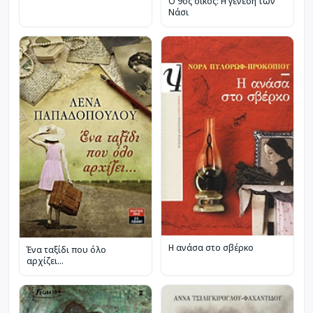
Ο 9ος οίκος: Η γένεση των
Νάσι
Η ανάσα στο σβέρκο
Ένα ταξίδι που όλο
αρχίζει...