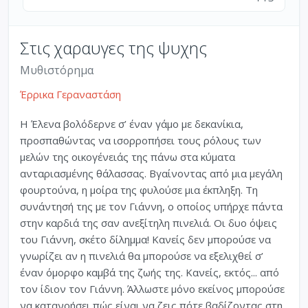
Στις χαραυγες της ψυχης
Μυθιστόρημα
Έρρικα Γεραναστάση
Η Έλενα βολόδερνε σ’ έναν γάμο με δεκανίκια,
προσπαθώντας να ισορροπήσει τους ρόλους των
μελών της οικογένειάς της πάνω στα κύματα
ανταριασμένης θάλασσας. Βγαίνοντας από μια μεγάλη
φουρτούνα, η μοίρα της φυλούσε μια έκπληξη. Τη
συνάντησή της με τον Γιάννη, ο οποίος υπήρχε πάντα
στην καρδιά της σαν ανεξίτηλη πινελιά. Οι δυο όψεις
του Γιάννη, σκέτο δίλημμα! Κανείς δεν μπορούσε να
γνωρίζει αν η πινελιά θα μπορούσε να εξελιχθεί σ’
έναν όμορφο καμβά της ζωής της. Κανείς, εκτός... από
τον ίδιον τον Γιάννη. Άλλωστε μόνο εκείνος μπορούσε
να κατανοήσει πώς είναι να ζεις πότε βαδίζοντας στη