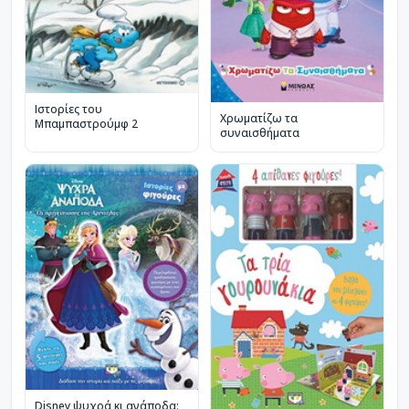
Ιστορίες του
Χρωματίζω τα
Μπαμπαστρούμφ 2
συναισθήματα
Disney ψυχρά κι ανάποδα: