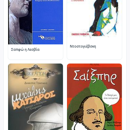
Ντοστογιέβσκη
Σαπφώ η Λεσβία