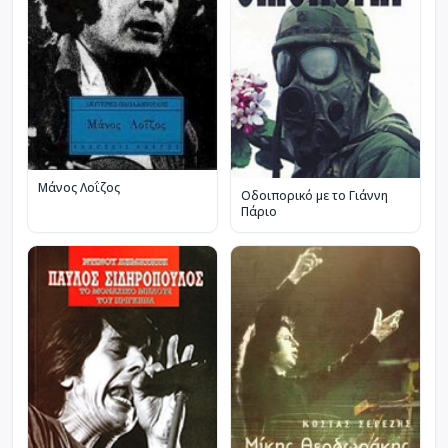
Μάνος Λοΐζος
Οδοιπορικό με το Γιάννη
Πάριο