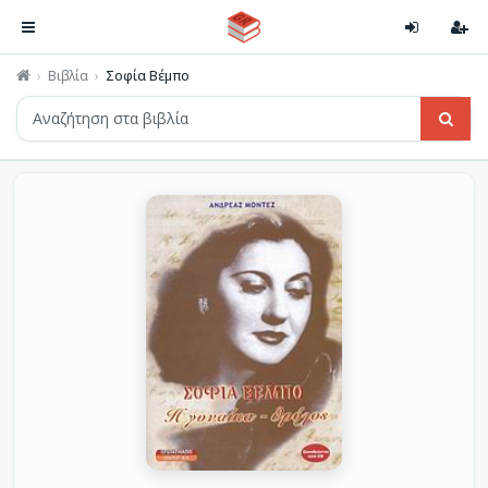
Βιβλία
Σοφία Βέμπο