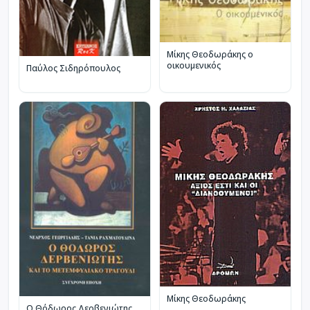
Μίκης Θεοδωράκης ο
οικουμενικός
Παύλος Σιδηρόπουλος
Μίκης Θεοδωράκης
Ο Θόδωρος Δερβενιώτης