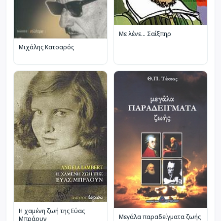
Με λένε... Σαίξπηρ
Μιχάλης Κατσαρός
Η χαμένη ζωή της Εύας
Μεγάλα παραδείγματα ζωής
Μπράουν