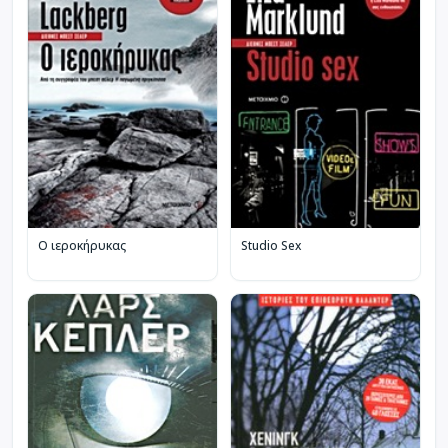
Ο ιεροκήρυκας
Studio Sex