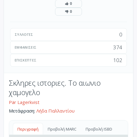
0
0
0
ΣΥΛΛΟΓΈΣ
374
ΕΜΦΑΝΊΣΕΙΣ
102
ΕΠΙΣΚΈΠΤΕΣ
Σκληρες ιστοριες. Το αιωνιο
χαμογελο
Pär Lagerkvist
Μετάφραση:
Λήδα Παλλαντίου
Περιγραφή
Προβολή MARC
Προβολή ISBD