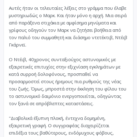
Αυτές ήταν οι τελευταίες λέξεις στο γράµµα που έλαβε
µυστηριωδώς ο Μαρκ. Και ήταν µόνο η αρχή. Μια σειρά
από παράξενα στιχάκια µε αµφίσηµα µηνύµατα και
γρίφους οδηγούν τον Μαρκ να ζητήσει βοήθεια από
τον παλιό του συµµαθητή και διάσηµο ντετέκτιβ, Ντέιβ
Γκάρνεϊ.
O Ντέιβ, 40χρονος συνταξιούχος αστυνοµικός µε
εξαιρετικές επιτυχίες στην εξιχνίαση εγκληµάτων µε
κατά συρροή δολοφόνους, προσπαθεί να
προσαρµοστεί στους ήρεµους πια ρυθµούς της νέας
του ζωής. Όµως, µπροστά στην έκκληση του φίλου του
το αστυνοµικό δαιµόνιο ενεργοποιείται, οδηγώντας
τον ξανά σε απρόβλεπτες καταστάσεις.
"Διαβολικά έξυπνη πλοκή, έντεχνα δοµηµένη,
εξαιρετική γραφή. Ο συγγραφέας διαχειρίζεται
επιδέξια τους βαθύτερους, ενδόµυχους φόβους,