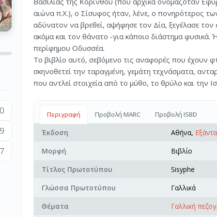
Βασιλιάς της Κορίνθου (που αρχικά ονομαζόταν Εφύ
αιώνα π.Χ.), ο Σίσυφος ήταν, λένε, ο πονηρότερος τ
αδύνατον να βρεθεί, αψήφησε τον Δία, ξεγέλασε τον
ακόμα και τον θάνατο -για κάποιο διάστημα φυσικά. 
περίφημου Οδυσσέα.
Το βιβλίο αυτό, σεβόμενο τις αναφορές που έχουν φτ
σκηνοθετεί την ταραγμένη, γεμάτη τεχνάσματα, αντ
που αντλεί στοιχεία από το μύθο, το θρύλο και την Ισ
0
Περιγραφή
Προβολή MARC
Προβολή ISBD
9
Έκδοση
Αθήνα,
Εξάντα
7
Μορφή
Βιβλίο
Τίτλος Πρωτοτύπου
Sisyphe
Γλώσσα Πρωτοτύπου
Γαλλικά
Θέματα
Γαλλική πεζο