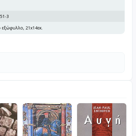
51-3
ό εξώφυλλο, 21x14εκ.