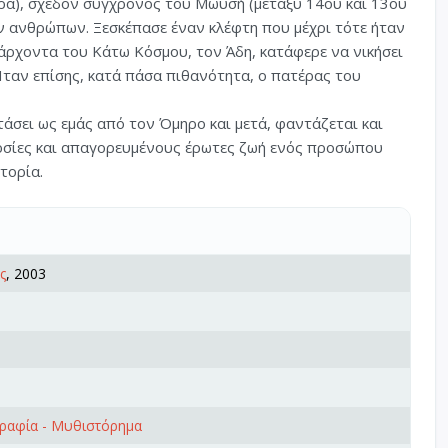
ρα), σχεδόν σύγχρονος του Μωυσή (μεταξύ 14ου και 13ου
ων ανθρώπων. Ξεσκέπασε έναν κλέφτη που μέχρι τότε ήταν
 άρχοντα του Κάτω Κόσμου, τον Άδη, κατάφερε να νικήσει
Ήταν επίσης, κατά πάσα πιθανότητα, ο πατέρας του
άσει ως εμάς από τον Όμηρο και μετά, φαντάζεται και
αρσίες και απαγορευμένους έρωτες ζωή ενός προσώπου
τορία.
ς
, 2003
γραφία - Μυθιστόρημα