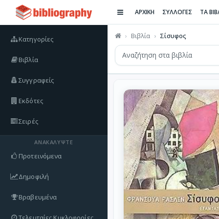
ΑΡΧΙΚΗ
ΣΥΛΛΟΓΕΣ
ΤΑ ΒΙ
Βιβλία
Σίσυφος
Κατηγορίες
Βιβλία
Συγγραφείς
Εκδότες
Σειρές
ΑΝΑΚΑΛΎΨΤΕ
Προτεινόμενα
Δημοφιλή
Βραβευμένα
Τελευταίες Κυκλοφορίες