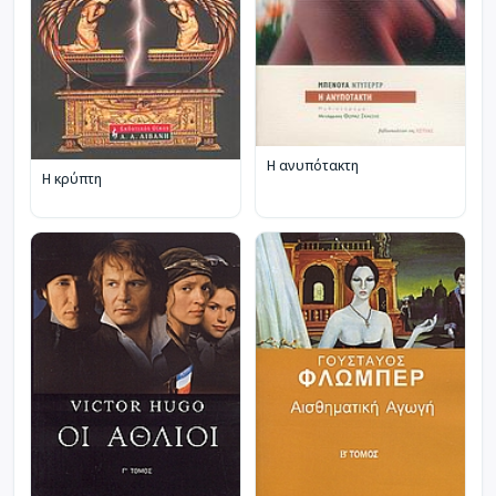
Η ανυπότακτη
Η κρύπτη