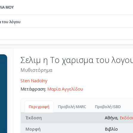
ΒΛΙΑ ΜΟΥ
α του λόγου
Σελιμ η Το χαρισμα του λογο
Μυθιστόρημα
Sten Nadolny
Μετάφραση:
Μαρία Αγγελίδου
Περιγραφή
Προβολή MARC
Προβολή ISBD
Έκδοση
Αθήνα,
Εκδόσε
Μορφή
Βιβλίο