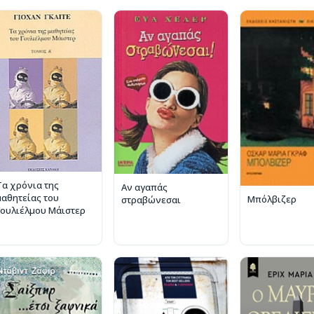
Τα χρόνια της
Αν αγαπάς
μαθητείας του
Μπόλβιζερ
στραβώνεσαι
Γουλιέλμου Μάιστερ