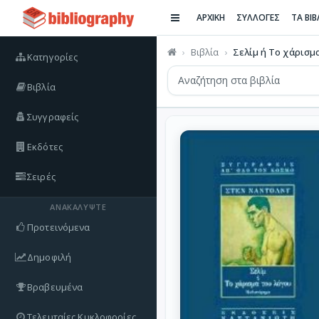
ΑΡΧΙΚΗ
ΣΥΛΛΟΓΕΣ
ΤΑ ΒΙ
Βιβλία
Σελίμ ή Το χάρισμ
Κατηγορίες
Βιβλία
Συγγραφείς
Εκδότες
Σειρές
ΑΝΑΚΑΛΎΨΤΕ
Προτεινόμενα
Δημοφιλή
Βραβευμένα
Τελευταίες Κυκλοφορίες