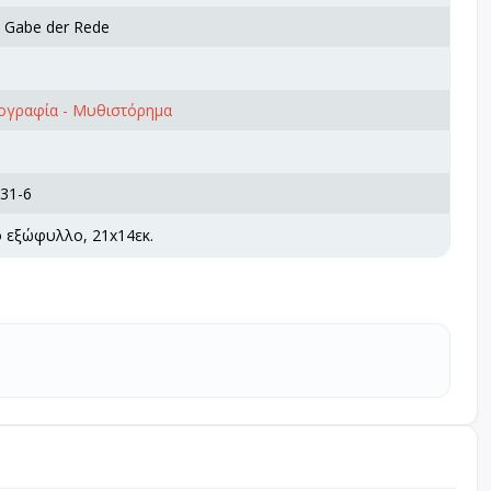
e Gabe der Rede
ζογραφία - Μυθιστόρημα
31-6
ό εξώφυλλο, 21x14εκ.