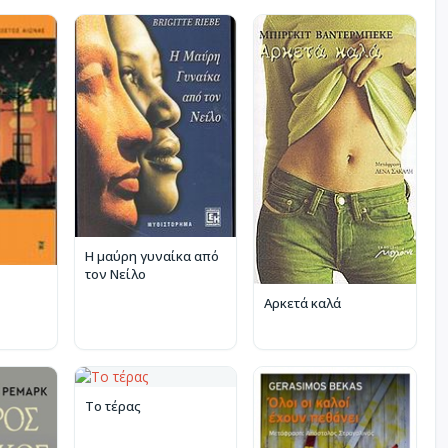
Η μαύρη γυναίκα από
τον Νείλο
Αρκετά καλά
Το τέρας