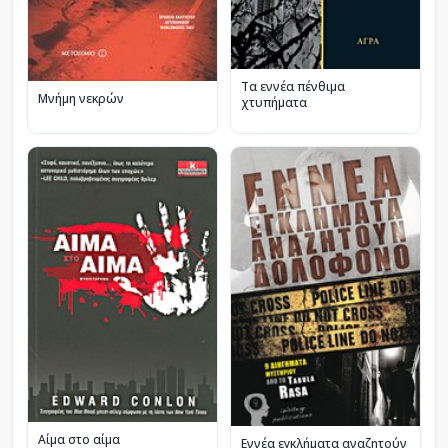
Τα εννέα πένθιμα
Μνήμη νεκρών
χτυπήματα
Αίμα στο αίμα
Εννέα εγκλήματα αναζητούν