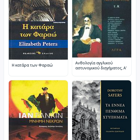
Ανθολογία αγγλικού
Η κατάρα των Φαραώ
αστυνομικού διηγήματος, Α'