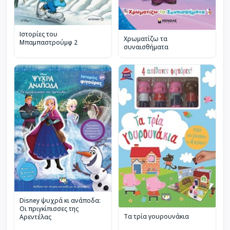
Ιστορίες του
Χρωματίζω τα
Μπαμπαστρούμφ 2
συναισθήματα
Disney ψυχρά κι ανάποδα:
Οι πριγκίπισσες της
Τα τρία γουρουνάκια
Αρεντέλας