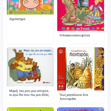
Αγρόκτημα
Η Κοκκινοσκουφίτσα
Μαµά, πες µου µια ιστορία…
Πως μεγαλώνει ένα
κι εγώ θα σου πω µια άλλη
λιονταράκι