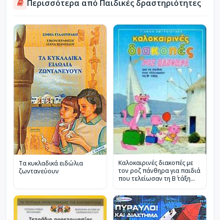
Περισσότερα από Παιδικές δραστηριότητες
Καλοκαιρινές διακοπές με
Τα κυκλαδικά ειδώλια
τον ροζ πάνθηρα για παιδιά
ζωντανεύουν
που τελείωσαν τη Β΄ τάξη
του δημοτικού