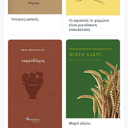
Ύστατος καπνός
Οι κερασιές το χειμώνα
είναι μια κόκκινη
επανάσταση
Μικρό αλώνι