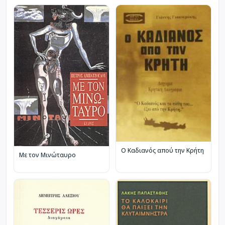
Ο Καδιανός απού την Κρήτη
Με τον Μινώταυρο