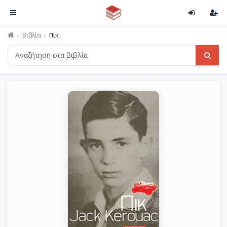
Βιβλία
Πικ