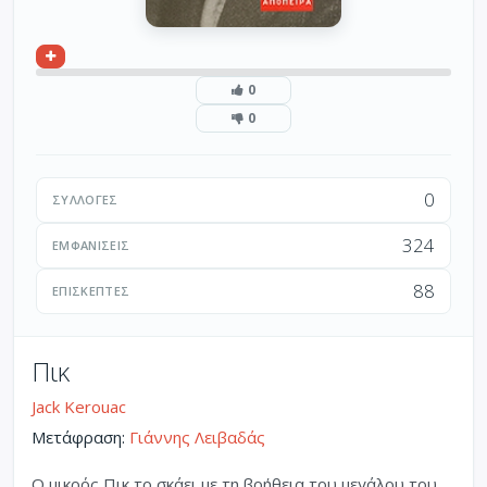
0
0
0
ΣΥΛΛΟΓΈΣ
324
ΕΜΦΑΝΊΣΕΙΣ
88
ΕΠΙΣΚΈΠΤΕΣ
Πικ
Jack Kerouac
Μετάφραση:
Γιάννης Λειβαδάς
Ο μικρός Πικ το σκάει με τη βοήθεια του μεγάλου του