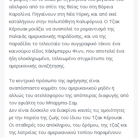
αδελφού από το σπίτι της θείας του στη Βόρεια
Καρολίνα. Πηγαίνουν στη Νέα Υόρκη, και από εκεί
καταλήγουν στην πολυπόθητη Καλιφόρνια. Ο Τζακ
Κέρουακ μοιάζει να αναπολεί το ρομαντισμό της
παλαιάς αμερικανικής παράδοσης, και να της
παραδίδει το τελευταίο του συγγραφικό τέκνο: ένα
καινούριο είδος Χάκλμπερρυ Φινν, που αποτελεί ένα
ήδη ολοκληρωμένο, τελειωμένο στιγμιότυπο της
αμερικανικής αναζήτησης.
Το κεντρικό πρόσωπο της αφήγησης είναι
αναπόσπαστο κομμάτι του αμερικανικού μηδέν ή
αλλιώς του ατελέσφορου της απόπειρας διαφυγής από
τον εφιάλτη του Μπαρμπα-Σαμ.
Δεν είναι δύσκολο να διακρίνει κανείς τις ομοιότητες
με την πορεία της ζωής τού ίδιου του Τζακ Κέρουακ .
Οι σταθερές του απόκληρου, του δρόμου, της τζαζ και
της λατρείας του αμερικανικού τοπίου παραμένουν.