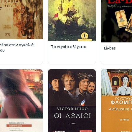
Μέσα στην αγκαλιά
Το Αιγαίο φλέγεται
Là-bas
του