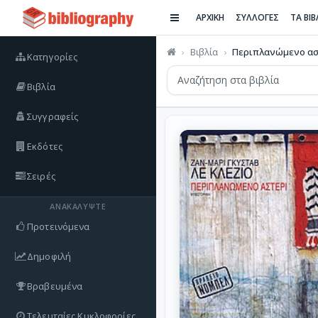
ΑΡΧΙΚΗ
ΣΥΛΛΟΓΕΣ
ΤΑ ΒΙ
Βιβλία
Περιπλανώμενο ασ
Κατηγορίες
Βιβλία
Συγγραφείς
Εκδότες
Σειρές
ΑΝΑΚΑΛΎΨΤΕ
Προτεινόμενα
Δημοφιλή
Βραβευμένα
Τελευταίες Κυκλοφορίες