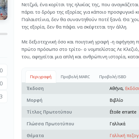
Νετζμά, ένα κορίτσι της ηλικίας της, που αναγκάζετα
πάρει το δρόμο της εξορίας για κάποιο προσφυγικό κα
Παλαιστίνια, δεν θα συναντηθούν ποτέ ξανά. Θα 'χου
της εξορία, δεν θα πάψει να σκέφτεται την άλλη.
Με δεξιοτεχνική όσο και ποιητική γραφή -η αφήγηση 
πρώτο πρόσωπο στο τρίτο- ο νομπελίστας Λε Κλεζιό, 
του, αφηγείται μια απλή και ανθρώπινη ιστορία, κα
0
Περιγραφή
Προβολή MARC
Προβολή ISBD
0
Έκδοση
Αθήνα,
Εκδόσε
3
Μορφή
Βιβλίο
Τίτλος Πρωτοτύπου
Étoile errante
Γλώσσα Πρωτοτύπου
Γαλλικά
Θέματα
Γαλλική πεζο