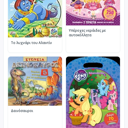
Υπέροχες νεράιδες με
αυτοκόλλητα
Το λυχνάρι του Αλαντίν
Δεινόσαυροι