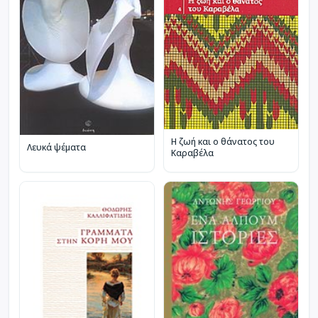
Η ζωή και ο θάνατος του
Λευκά ψέματα
Καραβέλα