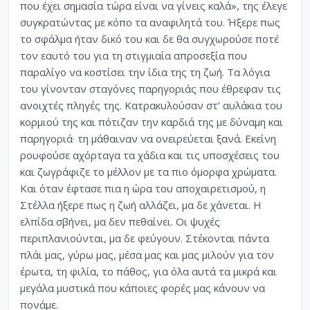
που έχει σημασία τώρα είναι να γίνεις καλά», της έλεγε
συγκρατώντας με κόπο τα αναφιλητά του. Ήξερε πως
το σφάλμα ήταν δικό του και δε θα συγχωρούσε ποτέ
τον εαυτό του για τη στιγμιαία απροσεξία που
παραλίγο να κοστίσει την ίδια της τη ζωή. Τα λόγια
του γίνονταν σταγόνες παρηγοριάς που έθρεφαν τις
ανοιχτές πληγές της. Κατρακυλούσαν στ’ αυλάκια του
κορμιού της και πότιζαν την καρδιά της με δύναμη και
παρηγοριά· τη μάθαιναν να ονειρεύεται ξανά. Εκείνη
ρουφούσε αχόρταγα τα χάδια και τις υποσχέσεις του
και ζωγράφιζε το μέλλον με τα πιο όμορφα χρώματα.
Και όταν έφτασε πια η ώρα του αποχαιρετισμού, η
Στέλλα ήξερε πως η ζωή αλλάζει, μα δε χάνεται. Η
ελπίδα σβήνει, μα δεν πεθαίνει. Οι ψυχές
περιπλανιούνται, μα δε φεύγουν. Στέκονται πάντα
πλάι μας, γύρω μας, μέσα μας και μας μιλούν για τον
έρωτα, τη φιλία, το πάθος, για όλα αυτά τα μικρά και
μεγάλα μυστικά που κάποιες φορές μας κάνουν να
πονάμε.