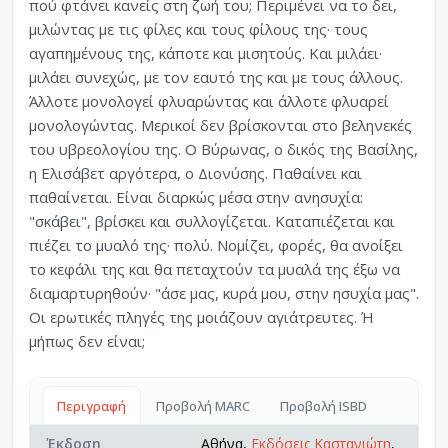
πού φτάνει κανείς στη ζωή του; Περιμένει να το δει,
μιλώντας με τις φίλες και τους φίλους της· τους
αγαπημένους της, κάποτε και μισητούς. Και μιλάει·
μιλάει συνεχώς, με τον εαυτό της και με τους άλλους.
Άλλοτε μονολογεί φλυαρώντας και άλλοτε φλυαρεί
μονολογώντας. Μερικοί δεν βρίσκονται στο βεληνεκές
του υβρεολογίου της. Ο Βύρωνας, ο δικός της Βασίλης,
η Ελισάβετ αργότερα, ο Διονύσης. Παθαίνει και
παθαίνεται. Είναι διαρκώς μέσα στην ανησυχία:
"σκάβει", βρίσκει και συλλογίζεται. Καταπιέζεται και
πιέζει το μυαλό της· πολύ. Νομίζει, φορές, θα ανοίξει
το κεφάλι της και θα πεταχτούν τα μυαλά της έξω να
διαμαρτυρηθούν· "άσε μας, κυρά μου, στην ησυχία μας".
Οι ερωτικές πληγές της μοιάζουν αγιάτρευτες. Ή
μήπως δεν είναι;
Περιγραφή
Προβολή MARC
Προβολή ISBD
Έκδοση
Αθήνα,
Εκδόσεις Καστανιώτη
,