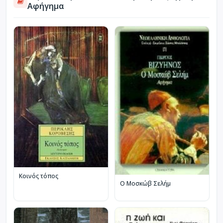
Αφήγημα
Κοινός τόπος
Ο Μοσκώβ Σελήμ