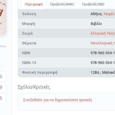
Περιγραφή
Προβολή MARC
Προβολή ISBD
Έκδοση
Αθήνα,
Νεφέλ
Μορφή
Βιβλίο
Σειρά
Ελληνική Πεζ
Θέματα
Νεοελληνική 
ISBN
978-960-504-1
ISBN-13
978-960-504-1
Φυσική περιγραφή
128σ., Μαλακ
0
Σχόλια/Κριτικές
9
5
Συνδεθείτε για να δημοσιεύσετε κριτικές