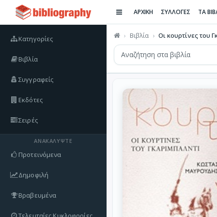
ΑΡΧΙΚΗ
ΣΥΛΛΟΓΕΣ
ΤΑ ΒΙ
Βιβλία
Οι κουρτίνες του 
Κατηγορίες
Βιβλία
Συγγραφείς
Εκδότες
Σειρές
ΑΝΑΚΑΛΎΨΤΕ
Προτεινόμενα
Δημοφιλή
Βραβευμένα
Τελευταίες Κυκλοφορίες