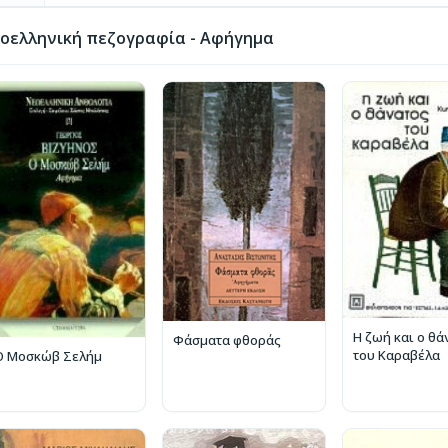
οελληνική πεζογραφία - Αφήγημα
Η ζωή και ο θά
Φάσματα φθοράς
του Καραβέλα
Ο Μοσκώβ Σελήμ