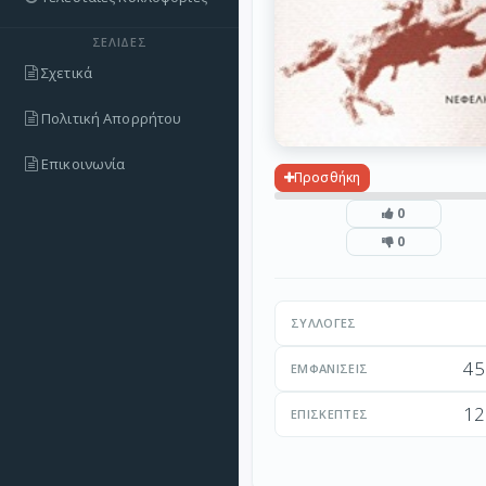
ΣΕΛΊΔΕΣ
Σχετικά
Πολιτική Απορρήτου
Επικοινωνία
Προσθήκη
0
0
ΣΥΛΛΟΓΈΣ
45
ΕΜΦΑΝΊΣΕΙΣ
12
ΕΠΙΣΚΈΠΤΕΣ