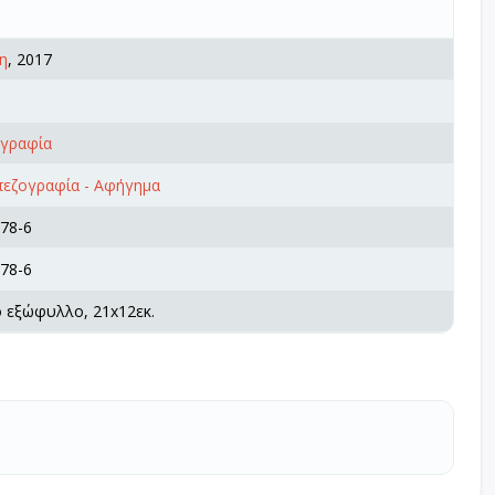
η
, 2017
ογραφία
πεζογραφία - Αφήγημα
78-6
78-6
ό εξώφυλλο, 21x12εκ.