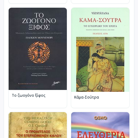
Το ζωογόνο ξίφος
Κάμα-Σούτρα