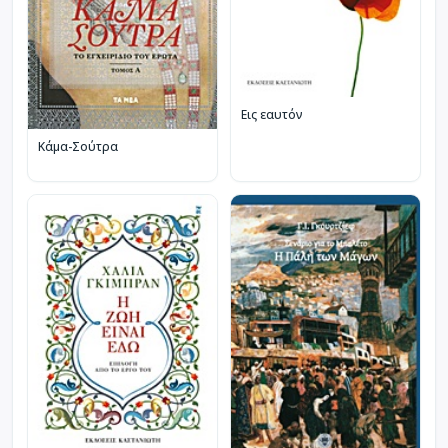
Εις εαυτόν
Κάμα-Σούτρα