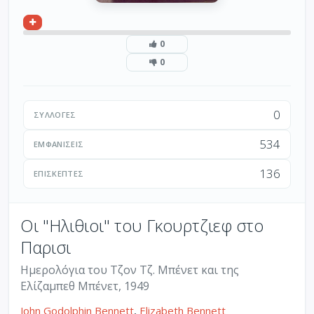
0
0
0
ΣΥΛΛΟΓΈΣ
534
ΕΜΦΑΝΊΣΕΙΣ
136
ΕΠΙΣΚΈΠΤΕΣ
Οι "Ηλιθιοι" του Γκουρτζιεφ στο
Παρισι
Ημερολόγια του Τζον Τζ. Μπένετ και της
Ελίζαμπεθ Μπένετ, 1949
John Godolphin Bennett
,
Elizabeth Bennett