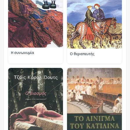
Η συνωνυμία
Ο θεραπευτής