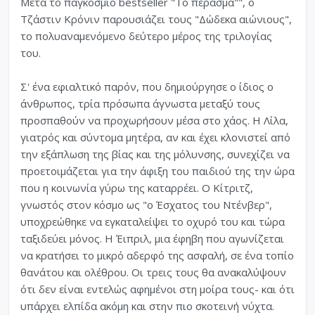
Μετά το παγκόσμιο bestseller "Το πέρασμα"", ο
Τζάστιν Κρόνιν παρουσιάζει τους "Δώδεκα αιώνιους",
το πολυαναμενόμενο δεύτερο μέρος της τριλογίας
του.
Σ' ένα εφιαλτικό παρόν, που δημιούργησε ο ίδιος ο
άνθρωπος, τρία πρόσωπα άγνωστα μεταξύ τους
προσπαθούν να προχωρήσουν μέσα στο χάος. Η Λίλα,
γιατρός και σύντομα μητέρα, αν και έχει κλονιστεί από
την εξάπλωση της βίας και της μόλυνσης, συνεχίζει να
προετοιμάζεται για την άφιξη του παιδιού της την ώρα
που η κοινωνία γύρω της καταρρέει. Ο Κίτριτζ,
γνωστός στον κόσμο ως "ο Έσχατος του Ντένβερ",
υποχρεώθηκε να εγκαταλείψει το οχυρό του και τώρα
ταξιδεύει μόνος. Η Έιπριλ, μια έφηβη που αγωνίζεται
να κρατήσει το μικρό αδερφό της ασφαλή, σε ένα τοπίο
θανάτου και ολέθρου. Οι τρεις τους θα ανακαλύψουν
ότι δεν είναι εντελώς αφημένοι στη μοίρα τους- και ότι
υπάρχει ελπίδα ακόμη και στην πιο σκοτεινή νύχτα.