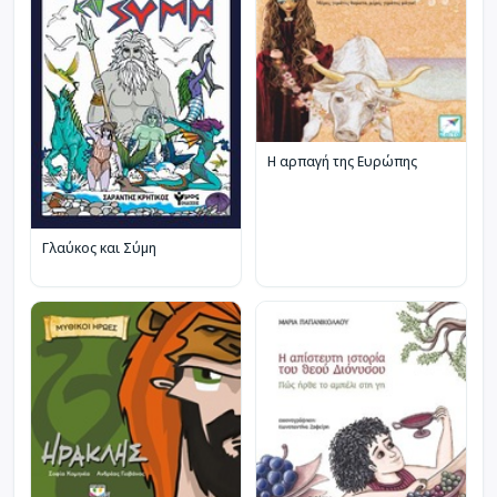
Η αρπαγή της Ευρώπης
Γλαύκος και Σύμη