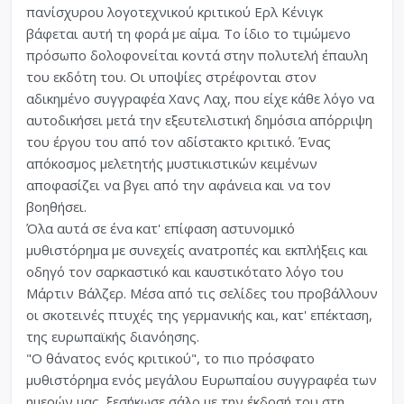
πανίσχυρου λογοτεχνικού κριτικού Ερλ Κένιγκ
βάφεται αυτή τη φορά με αίμα. Το ίδιο το τιμώμενο
πρόσωπο δολοφονείται κοντά στην πολυτελή έπαυλη
του εκδότη του. Οι υποψίες στρέφονται στον
αδικημένο συγγραφέα Χανς Λαχ, που είχε κάθε λόγο να
αυτοδικήσει μετά την εξευτελιστική δημόσια απόρριψη
του έργου του από τον αδίστακτο κριτικό. Ένας
απόκοσμος μελετητής μυστικιστικών κειμένων
αποφασίζει να βγει από την αφάνεια και να τον
βοηθήσει.
Όλα αυτά σε ένα κατ' επίφαση αστυνομικό
μυθιστόρημα με συνεχείς ανατροπές και εκπλήξεις και
οδηγό τον σαρκαστικό και καυστικότατο λόγο του
Μάρτιν Βάλζερ. Μέσα από τις σελίδες του προβάλλουν
οι σκοτεινές πτυχές της γερμανικής και, κατ' επέκταση,
της ευρωπαϊκής διανόησης.
"Ο θάνατος ενός κριτικού", το πιο πρόσφατο
μυθιστόρημα ενός μεγάλου Ευρωπαίου συγγραφέα των
ημερών μας, ξεσήκωσε σάλο με την έκδοσή του στη