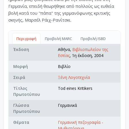
Γερμανία, επειδή θεωρήθηκε από πολλούς ως ευθεία
βολή κατά του "πάπα" της γερμανόφωνης κριτικής
σκηνής, Μαρσέλ Ράιχ-Ρανίτσκι.
Περιγραφή
Προβολή MARC
Προβολή ISBD
Έκδοση
Αθήνα,
Βιβλιοπωλείον της
Εστίας
, 1η έκδοση, 2004
Μορφή
Βιβλίο
Σειρά
Ξένη Λογοτεχνία
Τίτλος
Tod eines Kritikers
Πρωτοτύπου
Γλώσσα
Γερμανικά
Πρωτοτύπου
Θέματα
Γερμανική πεζογραφία -
Μυθιστόρημα