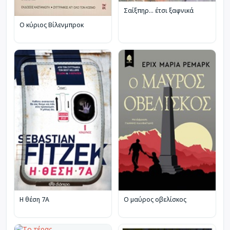
Σαίξπηρ… έτσι ξαφνικά
Ο κύριος Βίλενμπροκ
Η θέση 7Α
Ο μαύρος οβελίσκος