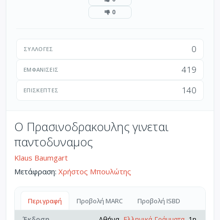
0
0
ΣΥΛΛΟΓΈΣ
419
ΕΜΦΑΝΊΣΕΙΣ
140
ΕΠΙΣΚΈΠΤΕΣ
Ο Πρασινοδρακουλης γινεται
παντοδυναμος
Klaus Baumgart
Μετάφραση:
Χρήστος Μπουλώτης
Περιγραφή
Προβολή MARC
Προβολή ISBD
Έκδοση
Αθήνα,
Ελληνικά Γράμματα
, 1η