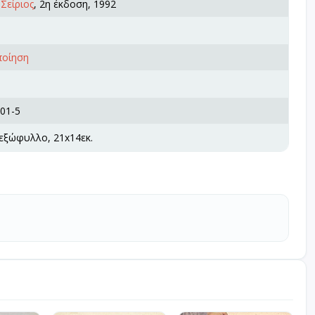
Σείριος
, 2η έκδοση, 1992
ποίηση
01-5
 εξώφυλλο, 21x14εκ.