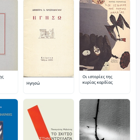
ης
Οι ιστορίες της
κυρίας καρδίας
Ηγησώ