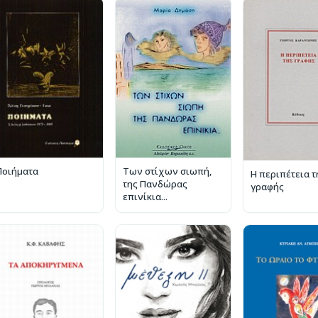
Ποιήματα
Των στίχων σιωπή,
Η περιπέτεια τ
της Πανδώρας
γραφής
επινίκια...